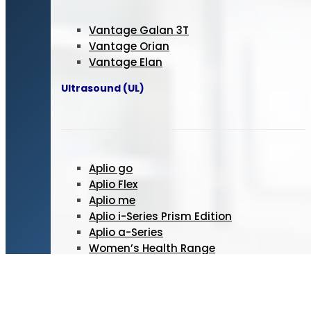
Vantage Galan 3T
Vantage Orian
Vantage Elan
Ultrasound (UL)
Aplio go
Aplio Flex
Aplio me
Aplio i-Series Prism Edition
Aplio a-Series
Women’s Health Range
UL : Guide for Cleaning
Radiography (F&R) Angiography