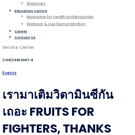
Webinars
Education Centre
Magazine for health professionals
Webinar & Live Demonstration
Career
Contact Us
Service Center
(+66)2 935 6667-8
Events
เรามาเติมวิตามินซีกัน
เถอะ FRUITS FOR
FIGHTERS, THANKS