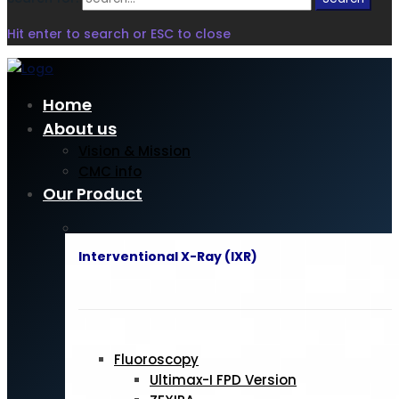
Hit enter to search or ESC to close
Home
About us
Vision & Mission
CMC info
Our Product
Interventional X-Ray (IXR)
Fluoroscopy
Ultimax-I FPD Version